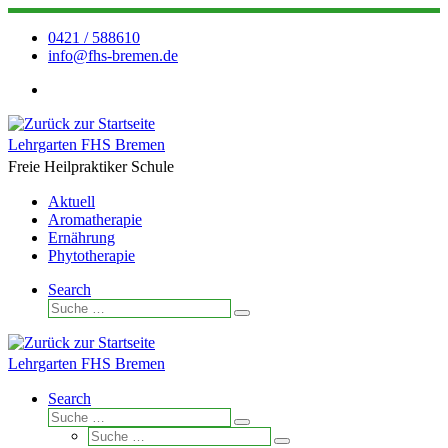
Zum
Inhalt
0421 / 588610
springen
info@fhs-bremen.de
Lehrgarten FHS Bremen
Freie Heilpraktiker Schule
Aktuell
Aromatherapie
Ernährung
Phytotherapie
Search
Suche
Suche
…
Lehrgarten FHS Bremen
Search
Suche
Suche
Suche
…
Suche