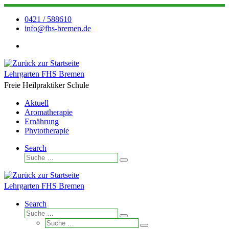
Zum
Inhalt
0421 / 588610
springen
info@fhs-bremen.de
Lehrgarten FHS Bremen
Freie Heilpraktiker Schule
Aktuell
Aromatherapie
Ernährung
Phytotherapie
Search
Suche
Suche
…
Lehrgarten FHS Bremen
Search
Suche
Suche
Suche
…
Suche