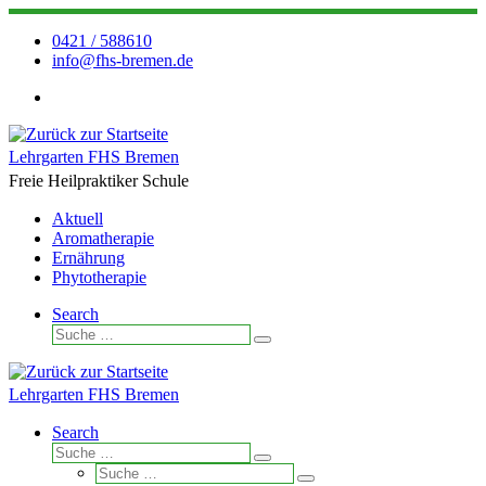
Zum
Inhalt
0421 / 588610
springen
info@fhs-bremen.de
Lehrgarten FHS Bremen
Freie Heilpraktiker Schule
Aktuell
Aromatherapie
Ernährung
Phytotherapie
Search
Suche
Suche
…
Lehrgarten FHS Bremen
Search
Suche
Suche
Suche
…
Suche